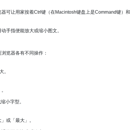
用家按着Ctrl键（在Macintosh键盘上是Command键）和
滑动手指便能放大或缩小图文。
页浏览器各有不同操作：
大。
」。
或缩小字型。
大」或「最大」。