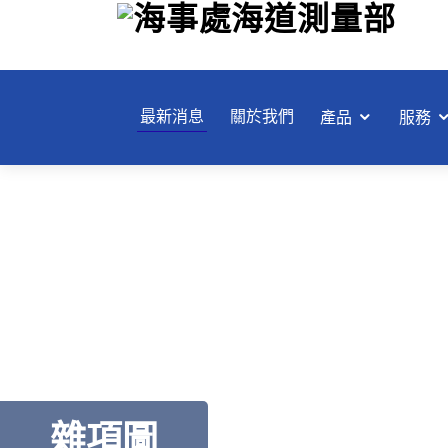
跳
至
主
要
內
最新消息
關於我們
產品
服務
容
雜項圖