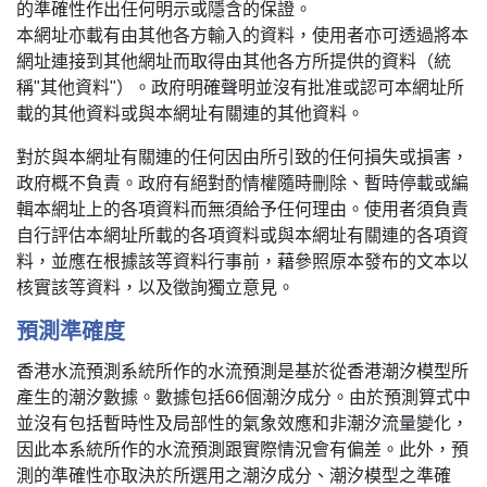
的準確性作出任何明示或隱含的保證。
本網址亦載有由其他各方輸入的資料，使用者亦可透過將本
網址連接到其他網址而取得由其他各方所提供的資料（統
稱"其他資料"）。政府明確聲明並沒有批准或認可本網址所
載的其他資料或與本網址有關連的其他資料。
對於與本網址有關連的任何因由所引致的任何損失或損害，
政府概不負責。政府有絕對酌情權隨時刪除、暫時停載或編
輯本網址上的各項資料而無須給予任何理由。使用者須負責
自行評估本網址所載的各項資料或與本網址有關連的各項資
料，並應在根據該等資料行事前，藉參照原本發布的文本以
核實該等資料，以及徵詢獨立意見。
預測準確度
香港水流預測系統所作的水流預測是基於從香港潮汐模型所
產生的潮汐數據。數據包括66個潮汐成分。由於預測算式中
並沒有包括暫時性及局部性的氣象效應和非潮汐流量變化，
因此本系統所作的水流預測跟實際情況會有偏差。此外，預
測的準確性亦取決於所選用之潮汐成分、潮汐模型之準確